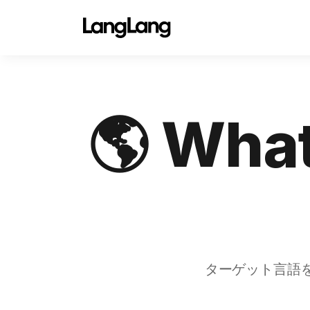
🌎 Wh
ターゲット言語を